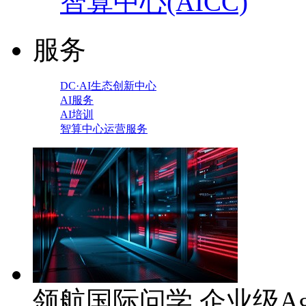
智算中心(AICC)
服务
DC·AI生态创新中心
AI服务
AI培训
智算中心运营服务
领航国际问学 企业级Ag