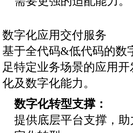
需要更强的适配能力。
数字化应用交付服务
基于全代码&低代码的数字
足特定业务场景的应用开发
化及数字化能力。
数字化转型支撑：
提供底层平台支撑