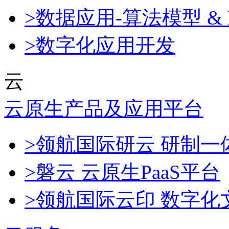
>数据应用-算法模型 & 
>数字化应用开发
云
云原生产品及应用平台
>领航国际研云 研制
>磐云 云原生PaaS平台
>领航国际云印 数字化