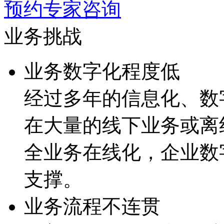
预约专家咨询
业务挑战
业务数字化程度低
经过多年的信息化、
在大量的线下业务或离线流
全业务在线化，企
支撑。
业务流程不连贯