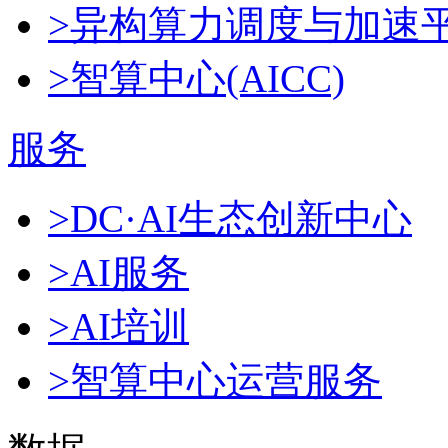
>异构算力调度与加速
>智算中心(AICC)
服务
>DC·AI生态创新中心
>AI服务
>AI培训
>智算中心运营服务