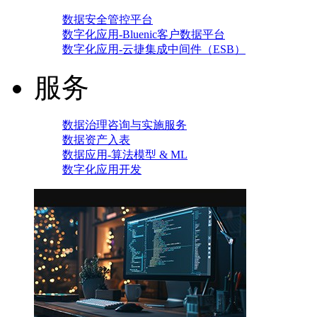
数据安全管控平台
数字化应用-Bluenic客户数据平台
数字化应用-云捷集成中间件（ESB）
服务
数据治理咨询与实施服务
数据资产入表
数据应用-算法模型 & ML
数字化应用开发