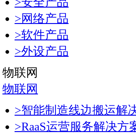
>安全产品
>网络产品
>软件产品
>外设产品
物联网
物联网
>智能制造线边搬运解
>RaaS运营服务解决方