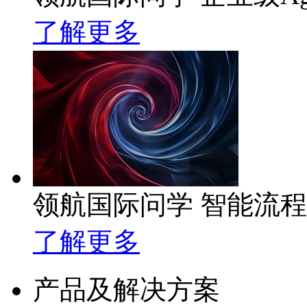
了解更多
领航国际问学 智能流
了解更多
产品及解决方案