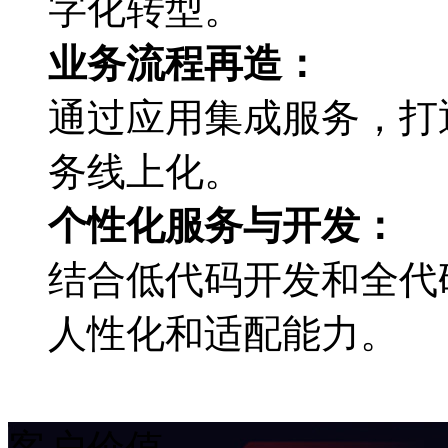
字化转型。
业务流程再造：
通过应用集成服务，
务线上化。
个性化服务与开发：
结合低代码开发和全代码
人性化和适配能力。