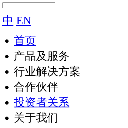
中
EN
首页
产品及服务
行业解决方案
合作伙伴
投资者关系
关于我们